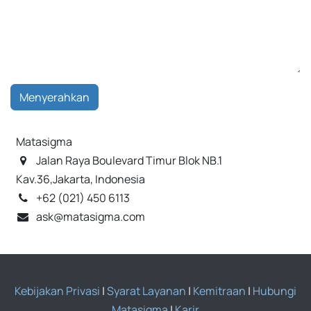
Menyerahkan
Matasigma
Jalan Raya Boulevard Timur Blok NB.1
Kav.36,Jakarta, Indonesia
+62 (021) 450 6113
ask@matasigma.com
Kebijakan Privasi
|
Syarat Layanan
|
Kemitraan
|
Hubungi
Matasigma
|
Karir