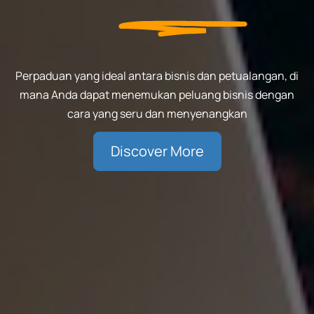
Perpaduan yang ideal antara bisnis dan petualangan, di
mana Anda dapat menemukan peluang bisnis dengan
cara yang seru dan menyenangkan
Discover More