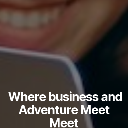
Where business and
Adventure Meet
Meet