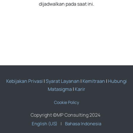
dijadwalkan pada saat ini.
Kebijakan Privasi
|
Syarat Layanan
|
Kemitraan
|
Hubungi
Matasigma
|
Karir
Cookie Policy
Copyright ©MP Consulting 2024
English (US)
|
Bahasa Indonesia