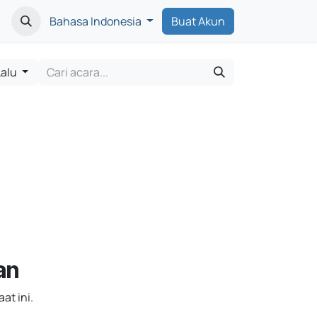
rasi Usaha
Beranda
Bahasa Indonesia
Buat Akun
Lalu
an
at ini.